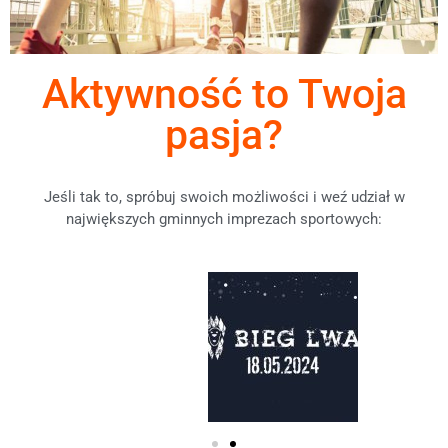
SKONTAKTUJ SIĘ Z NAMI
Biuro czynne od poniedziałku do piątku w godzinach:
poniedziałek – 7:30 do 16:00
wtorek – czwartek – 7:30-15:30
piątek – 7:00 – 14:30