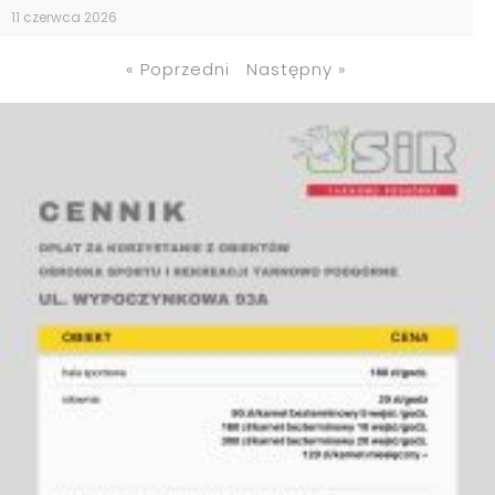
11 czerwca 2026
« Poprzedni
Następny »
Aktywność to Twoja
pasja?