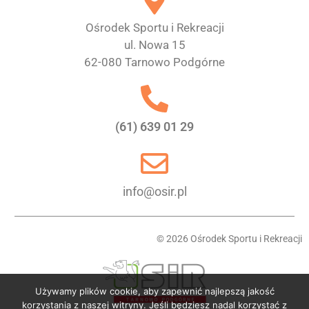
Używamy plików cookie, aby zapewnić najlepszą jakość
korzystania z naszej witryny. Jeśli będziesz nadal korzystać z