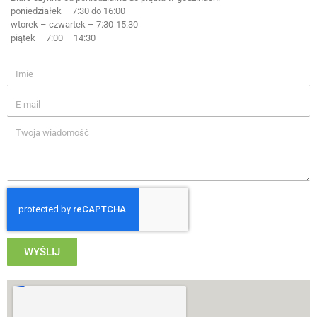
Ośrodek Sportu i Rekreacji
ul. Nowa 15
62-080 Tarnowo Podgórne
(61) 639 01 29