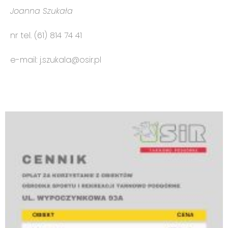
Joanna Szukała
nr tel. (61) 814 74 41
e-mail: j.szukala@osir.pl