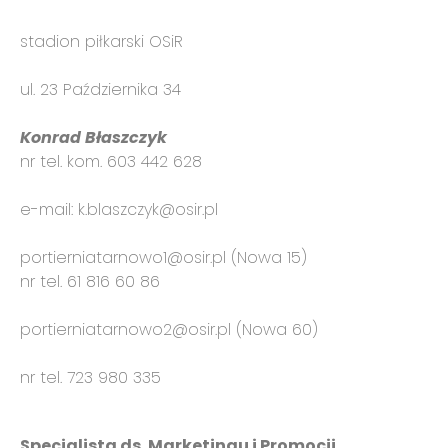
stadion piłkarski OSiR
ul. 23 Października 34
Konrad Błaszczyk
nr tel. kom. 603 442 628
e-mail: k.blaszczyk@osir.pl
portierniatarnowo1@osir.pl (Nowa 15)
nr tel. 61 816 60 86
portierniatarnowo2@osir.pl (Nowa 60)
nr tel. 723 980 335
Specjalista ds. Marketingu i Promocji