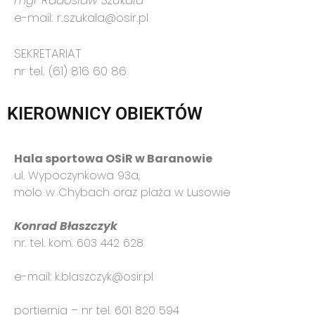
mgr Radosław Szukała
e-mail: r.szukala@osir.pl
SEKRETARIAT
nr tel. (61) 816 60 86
KIEROWNICY OBIEKTÓW
Hala sportowa OSiR w Baranowie
ul. Wypoczynkowa 93a,
molo w Chybach oraz plaża w Lusowie
Konrad Błaszczyk
nr. tel. kom. 603 442 628
e-mail: k.blaszczyk@osir.pl
portiernia – nr tel. 601 820 594