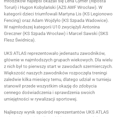
młodzików najlepsi okazali się Lena Cymer (Riposta
Toruń) i Hugon Kobylański (AZS AWF Wrocław). W
kategorii dzieci triumfowali Martyna Lis (KS Legionowo
Fencing) oraz Adam Wojdyło (KS Szpada Wadowice).
W najmłodszej kategorii U10 zwyciężyli Antonina
Greczner (KS Szpada Wrocław) i Marcel Sawski (SKS
Flesz Świdnica).
UKS ATLAS reprezentowało jedenastu zawodników,
głównie w najmłodszych grupach wiekowych. Dla wielu
z nich był to pierwszy start w zawodach szermierczych.
Większość naszych zawodników rozpoczęła treningi
zaledwie kilka miesięcy temu, dlatego udział w turnieju
stanowił przede wszystkim okazję do zdobycia
cennego doświadczenia i sprawdzenia swoich
umiejętności w rywalizacji sportowej.
Najlepszy wynik spośród reprezentantów UKS ATLAS