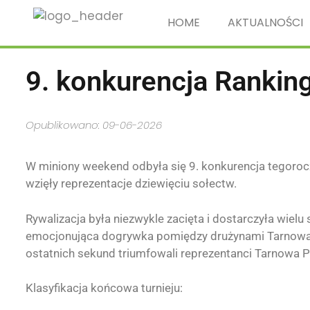
HOME
AKTUALNOŚCI
9. konkurencja Rankin
Opublikowano: 09-06-2026
W miniony weekend odbyła się 9. konkurencja tegoroc
wzięły reprezentacje dziewięciu sołectw.
Rywalizacja była niezwykle zacięta i dostarczyła wi
emocjonująca dogrywka pomiędzy drużynami Tarnowa
ostatnich sekund triumfowali reprezentanci Tarnowa 
Klasyfikacja końcowa turnieju: