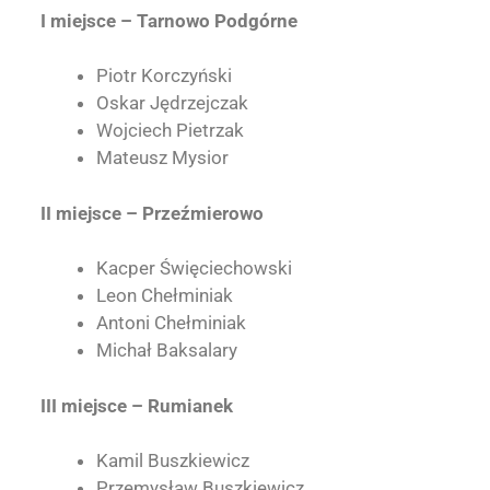
I miejsce – Tarnowo Podgórne
Piotr Korczyński
Oskar Jędrzejczak
Wojciech Pietrzak
Mateusz Mysior
II miejsce – Przeźmierowo
Kacper Święciechowski
Leon Chełminiak
Antoni Chełminiak
Michał Baksalary
III miejsce – Rumianek
Kamil Buszkiewicz
Przemysław Buszkiewicz