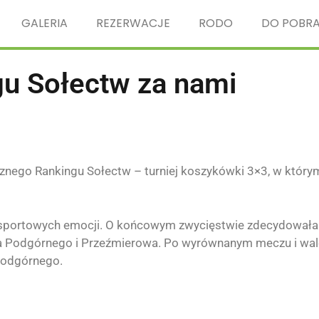
GALERIA
REZERWACJE
RODO
DO POBRA
gu Sołectw za nami
znego Rankingu Sołectw – turniej koszykówki 3×3, w którym
elu sportowych emocji. O końcowym zwycięstwie zdecydowała
 Podgórnego i Przeźmierowa. Po wyrównanym meczu i wal
Podgórnego.