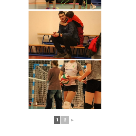
1
2
►