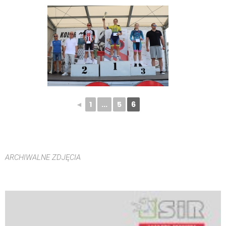
◄
1
...
5
6
ARCHIWALNE ZDJĘCIA