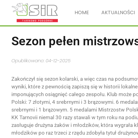
HOME
AKTUALNOŚCI
Sezon pełen mistrzow
Opublikowano: 04-12-2025
Zakończył się sezon kolarski, a więc czas na podsumo
wyniki, które z pewnością zapiszą się w historii lokaln
imponujących osiągnięć całego zespołu. Klub może po
Polski: 7 złotymi, 4 srebrnymi i 3 brązowymi. 6 meda
srebrnymi i 1 brązowym. 5 medalami Mistrzostw Polsk
KK Tarnovii niemal 30 razy stawali w tym roku na podi
zasługuje drużyna żaków i młodzików, która wygrała kl
młodzików po raz trzeci z rzędu zdobyła tytuł drużyn