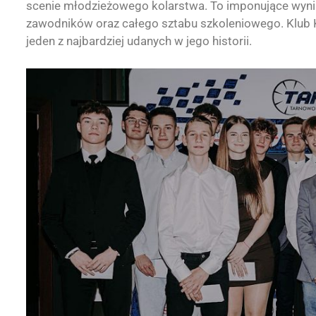
scenie młodzieżowego kolarstwa. To imponujące wyniki
zawodników oraz całego sztabu szkoleniowego. Klub K
jeden z najbardziej udanych w jego historii.