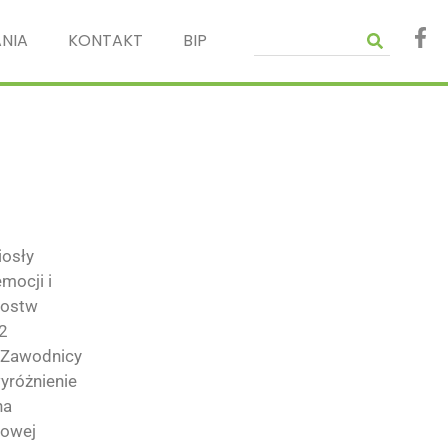
NIA
KONTAKT
BIP
iosły
mocji i
zostw
 2
. Zawodnicy
wyróżnienie
na
jowej