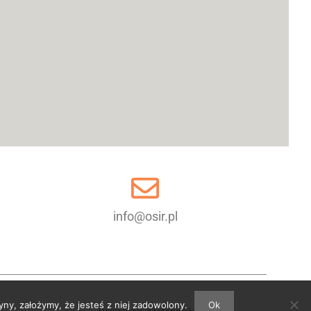
info@osir.pl
yny, założymy, że jesteś z niej zadowolony.
Ok