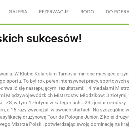
GALERIA
REZERWACJE
RODO
DO POBRA
skich sukcesów!
wania. W Klubie Kolarskim Tarnovia minione miesiące przyn
ego sportu. To był rok pełen intensywnej pracy, sportowych e
chwalić się następującymi rezultatami: 14 medalami Mistr
lami Międzywojewódzkich Mistrzostw Młodzików: 3 złotymi,
i LZS, w tym 4 złotymi w kategoriach U23 i junior młodszy
um, a 16 razy zwyciężali w swoich startach. Na szczególne 
asyfikację drużynową Tour de Pologne Junior. Z kolei druży
owego Mistrza Polski, potwierdzając swoją dominację na kra