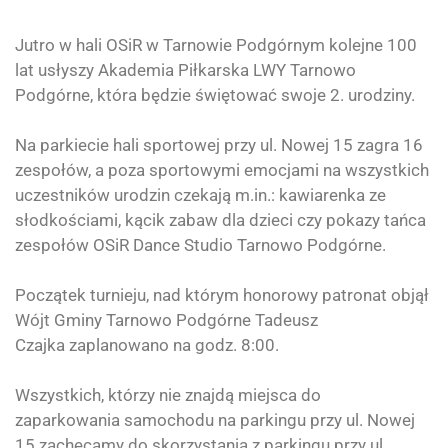
Jutro w hali OSiR w Tarnowie Podgórnym kolejne 100
lat usłyszy
Akademia Piłkarska LWY Tarnowo
Podgórne
, która będzie świętować swoje 2. urodziny.
Na parkiecie hali sportowej przy ul. Nowej 15 zagra 16
zespołów, a poza sportowymi emocjami na wszystkich
uczestników urodzin czekają m.in.: kawiarenka ze
słodkościami, kącik zabaw dla dzieci czy pokazy tańca
zespołów
OSiR Dance Studio Tarnowo Podgórne
.
Początek turnieju, nad którym honorowy patronat objął
Wójt Gminy Tarnowo Podgórne
Tadeusz
Czajka
zaplanowano na godz. 8:00.
Wszystkich, którzy nie znajdą miejsca do
zaparkowania samochodu na parkingu przy ul. Nowej
15 zachęcamy do skorzystania z parkingu przy ul.