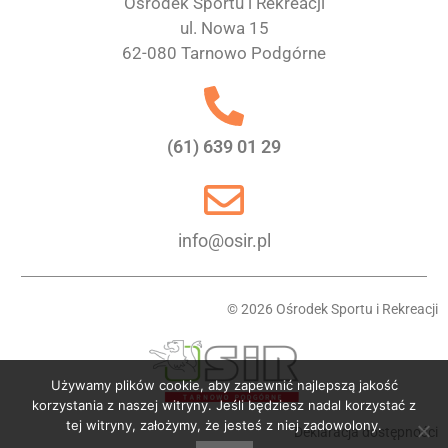
Ośrodek Sportu i Rekreacji
ul. Nowa 15
62-080 Tarnowo Podgórne
(61) 639 01 29
info@osir.pl
© 2026 Ośrodek Sportu i Rekreacji
Używamy plików cookie, aby zapewnić najlepszą jakość
korzystania z naszej witryny. Jeśli będziesz nadal korzystać z
tej witryny, założymy, że jesteś z niej zadowolony.
Deklaracja dostępności