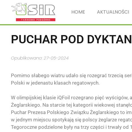
HOME
AKTUALNOŚCI
PUCHAR POD DYKTAN
Opublikowano: 27-05-2024
Pomimo słabego wiatru udało się rozegrać trzecią ser
Polski w jedenastu klasach regatowych.
W olimpijskiej klasie iQFoil rozegrano pięć wyścigów,
Żeglarskiego. Na starcie tej kategorii wiekowej stan
Puchar Prezesa Polskiego Związku Żeglarskiego to imp
w jednym miejscu spotykają się polscy żeglarze regatow
Tegoroczne podzielone były na trzy części i trwały od