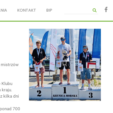
NIA
KONTAKT
BIP
ć mistrzów
 Klubu
 kraju.
 kilka dni
ę ponad 700