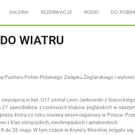
GALERIA
REZERWACJE
RODO
DO POBRA
DO WIATRU
ię Pucharu Polski
Polskiego Związku Żeglarskiego
i wyłoni
 a zwycięzcą w kat. U17 został
Leon Jankowski
z Sopockiego
ęło 27 zawodników z czołowych klubów żeglarskich w naszym
reza, która co roku otwiera sezon regatowy w Polsce. Przez
i z klas olimpijskich, nieolimpijskich i amatorskich.
 18 do 26 maja. W tym czasie w Krynicy Morskiej ścigało si