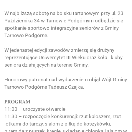
W najbliższą sobotę na boisku tartanowym przy ul. 23
Października 34 w Tarnowie Podgórnym odbędzie się
spotkanie sportowo-integracyjne seniorów z
Gminy
Tarnowo Podgórne
.
W jedenastej edycji zawodów zmierzą się drużyny
reprezentujące Uniwersytet III Wieku oraz koła i kluby
seniora działających na terenie Gminy.
Honorowy patronat nad wydarzeniem objął
Wójt Gminy
Tarnowo Podgórne Tadeusz Czajka.
𝐏𝐑𝐎𝐆𝐑𝐀𝐌
11:00 – uroczyste otwarcie
11:30 – rozpoczęcie konkurencji: rzut kaloszem, rzut
lotkami do tarczy, slalom z piłką do koszykówki,
piramida z puszek, kręgle, układanie chłopka i slalom w