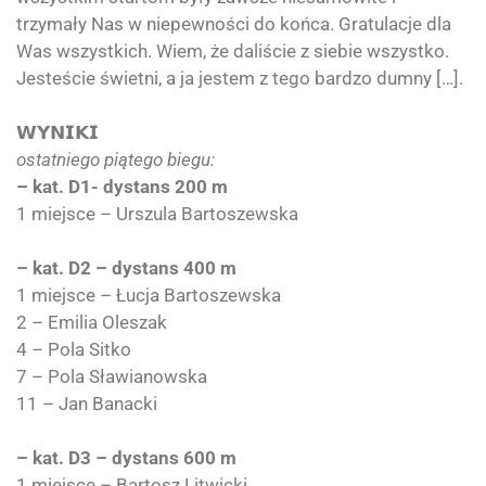
trzymały Nas w niepewności do końca. Gratulacje dla
Was wszystkich. Wiem, że daliście z siebie wszystko.
Jesteście świetni, a ja jestem z tego bardzo dumny […].
𝗪𝗬𝗡𝗜𝗞𝗜
ostatniego piątego biegu:
– kat. D1- dystans 200 m
1 miejsce – Urszula Bartoszewska
–
kat. D2 – dystans 400 m
1 miejsce – Łucja Bartoszewska
2 – Emilia Oleszak
4 – Pola Sitko
7 – Pola Sławianowska
11 – Jan Banacki
–
kat. D3 – dystans 600 m
1 miejsce – Bartosz Litwicki