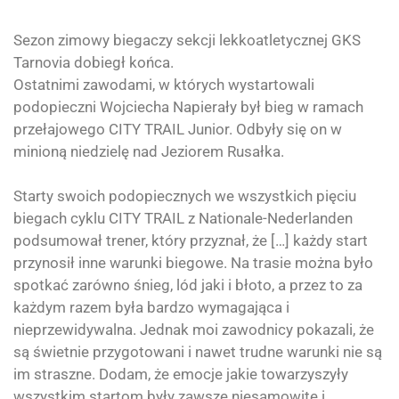
Sezon zimowy biegaczy sekcji lekkoatletycznej GKS
Tarnovia dobiegł końca.
Ostatnimi zawodami, w których wystartowali
podopieczni Wojciecha Napierały był bieg w ramach
przełajowego
CITY TRAIL
Junior. Odbyły się on w
minioną niedzielę nad Jeziorem Rusałka.
Starty swoich podopiecznych we wszystkich pięciu
biegach cyklu CITY TRAIL z Nationale-Nederlanden
podsumował trener, który przyznał, że […] każdy start
przynosił inne warunki biegowe. Na trasie można było
spotkać zarówno śnieg, lód jaki i błoto, a przez to za
każdym razem była bardzo wymagająca i
nieprzewidywalna. Jednak moi zawodnicy pokazali, że
są świetnie przygotowani i nawet trudne warunki nie są
im straszne. Dodam, że emocje jakie towarzyszyły
wszystkim startom były zawsze niesamowite i