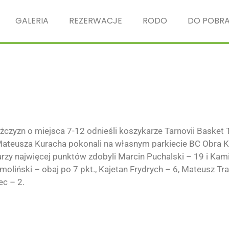
GALERIA
REZERWACJE
RODO
DO POBRA
mężczyzn o miejsca 7-12 odnieśli koszykarze Tarnovii Basket
ateusza Kuracha pokonali na własnym parkiecie BC Obra 
rzy najwięcej punktów zdobyli Marcin Puchalski – 19 i Kami
oliński – obaj po 7 pkt., Kajetan Frydrych – 6, Mateusz Tra
ec – 2.