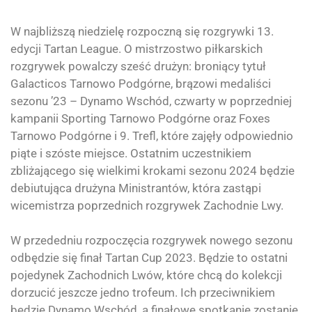
W najbliższą niedzielę rozpoczną się rozgrywki 13.
edycji
Tartan League
. O mistrzostwo piłkarskich
rozgrywek powalczy sześć drużyn: broniący tytuł
Galacticos Tarnowo Podgórne, brązowi medaliści
sezonu ’23 – Dynamo Wschód, czwarty w poprzedniej
kampanii Sporting Tarnowo Podgórne oraz Foxes
Tarnowo Podgórne i 9. Trefl, które zajęły odpowiednio
piąte i szóste miejsce. Ostatnim uczestnikiem
zbliżającego się wielkimi krokami sezonu 2024 będzie
debiutująca drużyna Ministrantów, która zastąpi
wicemistrza poprzednich rozgrywek Zachodnie Lwy.
W przededniu rozpoczęcia rozgrywek nowego sezonu
odbędzie się finał Tartan Cup 2023. Będzie to ostatni
pojedynek Zachodnich Lwów, które chcą do kolekcji
dorzucić jeszcze jedno trofeum. Ich przeciwnikiem
będzie Dynamo Wschód, a finałowe spotkanie zostanie