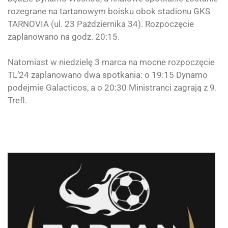
rozegrane na tartanowym boisku obok stadionu
GKS
TARNOVIA
(ul. 23 Października 34). Rozpoczęcie
zaplanowano na godz. 20:15.
Natomiast w niedzielę 3 marca na mocne rozpoczęcie
TL’24 zaplanowano dwa spotkania: o 19:15 Dynamo
podejmie Galacticos, a o 20:30 Ministranci zagrają z 9.
Trefl.