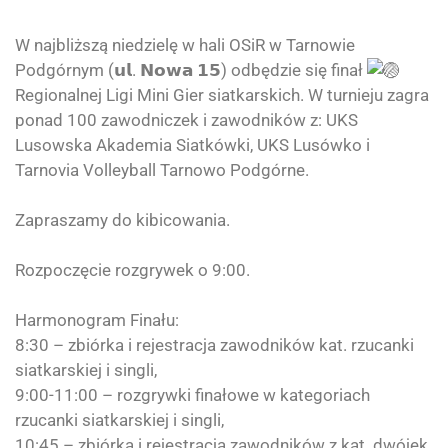
W najbliższą niedzielę w hali OSiR w Tarnowie
Podgórnym (𝘂𝗹. 𝗡𝗼𝘄𝗮 𝟭𝟱) odbędzie się finał
Regionalnej Ligi Mini Gier siatkarskich. W turnieju zagra
ponad 100 zawodniczek i zawodników z:
UKS
Lusowska Akademia Siatkówki
,
UKS Lusówko
i
Tarnovia Volleyball
Tarnowo Podgórne.
Zapraszamy do kibicowania.
Rozpoczęcie rozgrywek o 9:00.
Harmonogram Finału:
8:30 – zbiórka i rejestracja zawodników kat. rzucanki
siatkarskiej i singli,
9:00-11:00 – rozgrywki finałowe w kategoriach
rzucanki siatkarskiej i singli,
10:45 – zbiórka i rejestracja zawodników z kat. dwójek