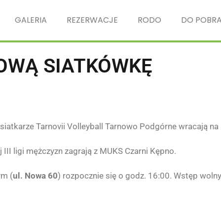
GALERIA
REZERWACJE
RODO
DO POBRA
OWĄ SIATKÓWKĘ
 siatkarze
Tarnovii Volleyball
Tarnowo Podgórne wracają na s
 III ligi mężczyzn zagrają z MUKS Czarni Kępno.
ym (
ul. Nowa 60
) rozpocznie się o godz. 16:00. Wstęp wolny