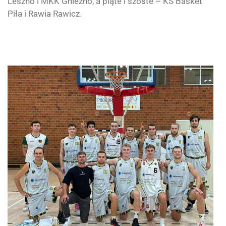
Leszno i MKK Gniezno, a piąte i szóste – KS Basket
Piła i Rawia Rawicz.