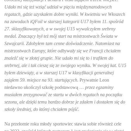
Udało mi się też wziąć udział w pięciu międzynarodowych
regatach, gdzie uzyskałem dobre wyniki. W kwietniu we Włoszech
na zawodach iQFoil w starszej kategorii U17 byłem 11. spośród
27. sklasyfikowanych, a w swojej U15 wywalczyłem srebrny
medal. Znaczący był też mój start na mistrzostwach Świata w
Szwajcarii. Zdobyłem tam cenne doświadczenie. Natomiast na
mistrzostwach Europy, które odbywały się we Francji chciałem
znaleźć się w złotej grupie. Nie udało mi się to i trafiłem do
srebrnej, ale i tak cieszę się ze swojego wyniku. W swojej kat. U15
byłem dziewiąty, a w starszej U17 w klasyfikacji generalnej
zająłem 59. miejsce na 93. startujących.
Prywatnie Leon
niedawno ukończył szkołę podstawową …
przez egzaminy
musiałem zrezygnować ze startu w dwóch regatach na początku
sezonu, ale dzięki temu bardzo dobrze je zdałem i dostałem się do
szkoły średniej, do której chciałem pójść.
Na przełomie roku młody sportowiec stawia sobie również cele