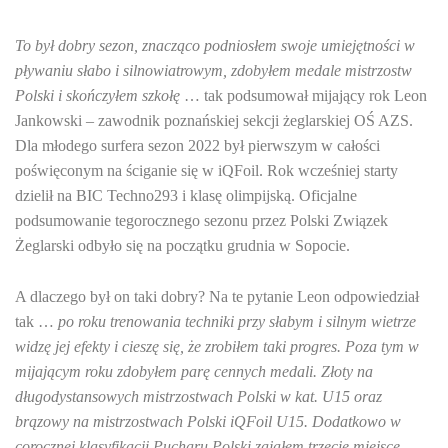
To był dobry sezon, znacząco podniosłem swoje umiejętności w
pływaniu słabo i silnowiatrowym, zdobyłem medale mistrzostw
Polski i skończyłem szkołę
… tak podsumował mijający rok Leon
Jankowski – zawodnik poznańskiej sekcji żeglarskiej OŚ AZS.
Dla młodego surfera sezon 2022 był pierwszym w całości
poświęconym na ściganie się w iQFoil. Rok wcześniej starty
dzielił na BIC Techno293 i klasę olimpijską. Oficjalne
podsumowanie tegorocznego sezonu przez Polski Związek
Żeglarski odbyło się na początku grudnia w Sopocie.
A dlaczego był on taki dobry? Na te pytanie Leon odpowiedział
tak …
po roku trenowania techniki przy słabym i silnym wietrze
widzę jej efekty i cieszę się, że zrobiłem taki progres. Poza tym w
mijającym roku zdobyłem parę cennych medali. Złoty na
długodystansowych mistrzostwach Polski w kat. U15 oraz
brązowy na mistrzostwach Polski iQFoil U15. Dodatkowo w
corocznej klasyfikacji Pucharu Polski zająłem trzecie miejsce.