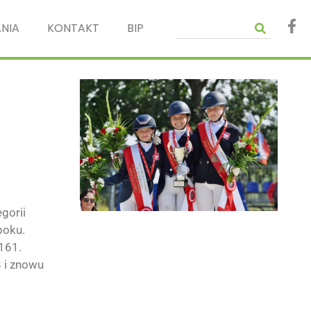
NIA
KONTAKT
BIP
gorii
boku.
161.
8 i znowu