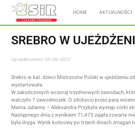
HOME
AKTUALNOŚCI
SREBRO W UJEŻDŻEN
Opublikowano: 05-09-2022
Srebro w kat. dzieci Mistrzostw Polski w ujeżdżeniu zd
wystartowała.
W zakończonych wczoraj trzydniowych zawodach, które
walczyło 7 zawodniczek. O zdobyciu przez parę wicem
Mama Julianny – Aleksandra Przybyła występ córki s
Następnego dnia z wynikiem 71,475 zajęła czwarte miej
była dryga. Wynik końcowy po trzech dniach zmagań to 