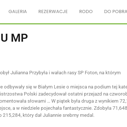
GALERIA
REZERWACJE
RODO
DO POBRA
IU MP
obył Julianna Przybyła i wałach rasy SP Foton, na którym
 odbywały się w Białym Lesie o miejsca na podium tej kate
istrzostwa Polski zadecydował ostatni przejazd na czworo
komentowała słowami … W piątek była druga z wynikiem 72,
sce, a w niedziele pojechała fantastycznie. Zdobyła 71,64
215,284, który dał Juliannie srebrny medal.