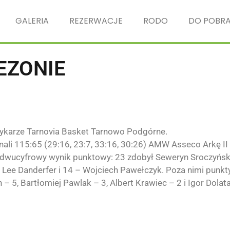
GALERIA
REZERWACJE
RODO
DO POBRA
EZONIE
zykarze
Tarnovia Basket Tarnowo Podgórne.
ali 115:65 (29:16, 23:7, 33:16, 30:26) AMW Asseco Arkę II
 dwucyfrowy wynik punktowy: 23 zdobył Seweryn Sroczyńsk
 Lee Danderfer i 14 – Wojciech Pawełczyk. Poza nimi punkty
– 5, Bartłomiej Pawlak – 3, Albert Krawiec – 2 i Igor Dolata