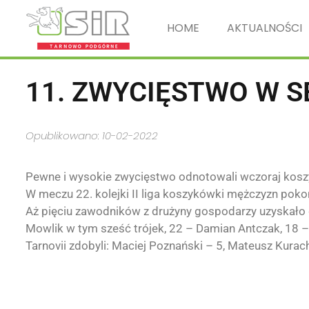
HOME
AKTUALNOŚCI
11. ZWYCIĘSTWO W S
Opublikowano: 10-02-2022
Pewne i wysokie zwycięstwo odnotowali wczoraj kos
W meczu 22. kolejki II l
iga koszykówki mężczyzn
pokon
Aż pięciu zawodników z drużyny gospodarzy uzyskało
Mowlik w tym sześć trójek, 22 – Damian Antczak, 18 –
Tarnovii zdobyli: Maciej Poznański – 5, Mateusz Kurach 