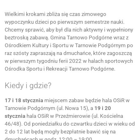
Wielkimi krokami zbliża się czas zimowego
wypoczynku dzieci po pierwszym semestrze nauki.
Chcemy sprawić, aby był dla nich aktywny i wypełniony
beztroską zabawą. Gmina Tarnowo Podgórne wraz z
Ośrodkiem Kultury i Sportu w Tarnowie Podgórnym po
raz szósty zapraszają na dmuchańce, które zagoszczą
w pierwszym tygodniu ferii 2022 w halach sportowych
Ośrodka Sportu i Rekreacji Tarnowo Podgórne.
Kiedy i gdzie?
17 i 18 stycznia
miejscem zabaw będzie hala OSiR w
Tarnowie Podgórnym (ul. Nowa 15), a
19 i 20
stycznia
hala OSiR w Przeźmierowie (ul. Kościelna
46/48). Od poniedziałku do czwartku dzieci w wieku od
2 do 12 lat będą mogły bezpłatnie bawić się na
dmuchańcach w godz. 12:00 – 19:00.