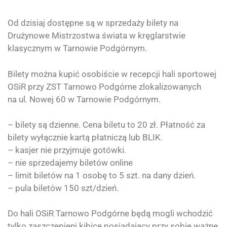
Od dzisiaj dostępne są w sprzedaży bilety na
Drużynowe Mistrzostwa świata w kręglarstwie
klasycznym w Tarnowie Podgórnym.
Bilety można kupić osobiście w recepcji hali sportowej
OSiR przy
ZST Tarnowo Podgórne zlokalizowanych
na
ul. Nowej 60 w Tarnowie Podgórnym.
– b
ilety są dzienne. Cena biletu to 20 zł. Płatność za
bilety wyłącznie kartą płatniczą lub BLIK.
– kasjer nie przyjmuje gotówki.
– n
ie sprzedajemy biletów online
– limit biletów na 1 osobę to 5 szt. na dany dzień.
– p
ula biletów 150 szt/dzień.
Do hali OSiR Tarnowo Podgórne będą mogli wchodzić
tylko zaszczepieni kibice posiadający przy sobie ważne