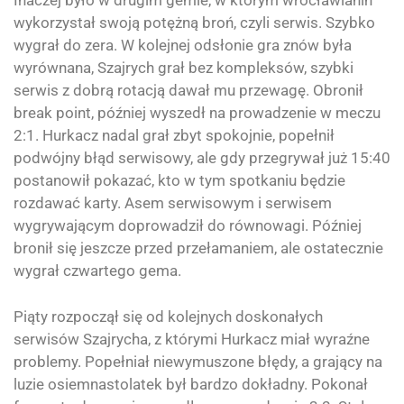
Inaczej było w drugim gemie, w którym wrocławianin
wykorzystał swoją potężną broń, czyli serwis. Szybko
wygrał do zera. W kolejnej odsłonie gra znów była
wyrównana, Szajrych grał bez kompleksów, szybki
serwis z dobrą rotacją dawał mu przewagę. Obronił
break point, później wyszedł na prowadzenie w meczu
2:1. Hurkacz nadal grał zbyt spokojnie, popełnił
podwójny błąd serwisowy, ale gdy przegrywał już 15:40
postanowił pokazać, kto w tym spotkaniu będzie
rozdawać karty. Asem serwisowym i serwisem
wygrywającym doprowadził do równowagi. Później
bronił się jeszcze przed przełamaniem, ale ostatecznie
wygrał czwartego gema.
Piąty rozpoczął się od kolejnych doskonałych
serwisów Szajrycha, z którymi Hurkacz miał wyraźne
problemy. Popełniał niewymuszone błędy, a grający na
luzie osiemnastolatek był bardzo dokładny. Pokonał