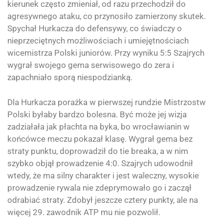
kierunek często zmieniał, od razu przechodził do
agresywnego ataku, co przynosiło zamierzony skutek.
Spychał Hurkacza do defensywy, co świadczy o
nieprzeciętnych możliwościach i umiejętnościach
wicemistrza Polski juniorów. Przy wyniku 5:5 Szajrych
wygrał swojego gema serwisowego do zera i
zapachniało sporą niespodzianką.
Dla Hurkacza porażka w pierwszej rundzie Mistrzostw
Polski byłaby bardzo bolesna. Być może jej wizja
zadziałała jak płachta na byka, bo wrocławianin w
końcówce meczu pokazał klasę. Wygrał gema bez
straty punktu, doprowadził do tie breaka, a w nim
szybko objął prowadzenie 4:0. Szajrych udowodnił
wtedy, że ma silny charakter i jest waleczny, wysokie
prowadzenie rywala nie zdeprymowało go i zaczął
odrabiać straty. Zdobył jeszcze cztery punkty, ale na
więcej 29. zawodnik ATP mu nie pozwolił.