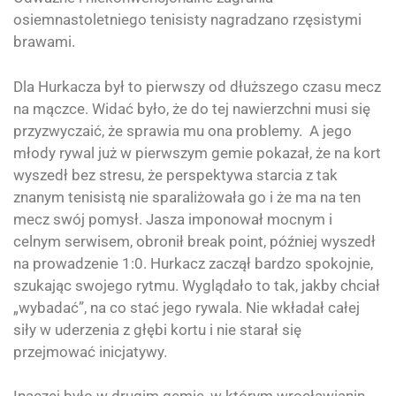
osiemnastoletniego tenisisty nagradzano rzęsistymi
brawami.
Dla Hurkacza był to pierwszy od dłuższego czasu mecz
na mączce. Widać było, że do tej nawierzchni musi się
przyzwyczaić, że sprawia mu ona problemy. A jego
młody rywal już w pierwszym gemie pokazał, że na kort
wyszedł bez stresu, że perspektywa starcia z tak
znanym tenisistą nie sparaliżowała go i że ma na ten
mecz swój pomysł. Jasza imponował mocnym i
celnym serwisem, obronił break point, później wyszedł
na prowadzenie 1:0. Hurkacz zaczął bardzo spokojnie,
szukając swojego rytmu. Wyglądało to tak, jakby chciał
„wybadać”, na co stać jego rywala. Nie wkładał całej
siły w uderzenia z głębi kortu i nie starał się
przejmować inicjatywy.