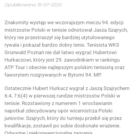
Opublikowano: 15-07-2020
Znakomity występ we wczorajszym meczu 94. edycji
mistrzostw Polski w tenisie odnotował Jasza Szajrych,
który nie przestraszył się bardziej utytułowanego
rywala i pokazał bardzo dobry tenis. Tenisista WKS
Grunwald Poznań nie dał łatwo wygrać Hubertowi
Hurkaczowi, który jest 29. zawodnikiem w rankingu
ATP Tour i obecnie najlepszym polskim tenisistą oraz
faworytem rozgrywanych w Bytomi 94. MP.
Ostatecznie Hubert Hurkacz wygrał z Jaszą Szajrychem
6:4, 7:6(4) w pierwszej rundzie mistrzostw Polski w
tenisie. Rozstawiony z numerem 1 wrocławianin
napotkał zdecydowany opór wicemistrza Polski
juniorów. Szajrych, który do turnieju przebił się przez
kwalifikacje, zostawił po sobie doskonałe wrażenie.
Odważne i niekonwencjonalne zagrania