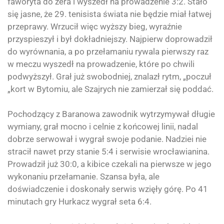
faworyta do zera i wyszedł na prowadzenie 3:2. Stało
się jasne, że 29. tenisista świata nie będzie miał łatwej
przeprawy. Wrzucił więc wyższy bieg, wyraźnie
przyspieszył i był dokładniejszy. Najpierw doprowadził
do wyrównania, a po przełamaniu rywala pierwszy raz
w meczu wyszedł na prowadzenie, które po chwili
podwyższył. Grał już swobodniej, znalazł rytm, „poczuł
„kort w Bytomiu, ale Szajrych nie zamierzał się poddać.
Pochodzący z Baranowa zawodnik wytrzymywał długie
wymiany, grał mocno i celnie z końcowej linii, nadal
dobrze serwował i wygrał swoje podanie. Nadziei nie
stracił nawet przy stanie 5:4 i serwisie wrocławianina.
Prowadził już 30:0, a kibice czekali na pierwsze w jego
wykonaniu przełamanie. Szansa była, ale
doświadczenie i doskonały serwis wzięły górę. Po 41
minutach gry Hurkacz wygrał seta 6:4.