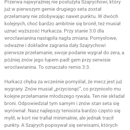
Przerwa najwyraźniej nie posłużyła Szajrychowi, który
już w pierwszym gemie drugiego seta został
przełamany nie zdobywając nawet punktu. W dwóch
kolejnych, choć bardzo ambitnie się bronił, też musiał
uznać wyższość Hurkacza. Przy stanie 3:0 dla
wrocławianina nastąpiła nagła zmiana. Pomysłowe,
odważne i dokładne zagrania dały Szajrychowi
pierwsze przełamanie, swoje podanie wygrał do zera, a
później znów jego łupem padł gem przy serwisie
wrocławianina. To oznaczało remis 3:3.
Hurkacz chyba za wcześnie pomyślał, że mecz jest już
wygrany. Znów musiał „przycisnąć”, co przyniosło mu
kolejne przełamanie młodszego rywala. Ten nie składał
broni. Odpowiedział tym samym i znów stan seta się
wyrównał. Nasz najlepszy tenisista bardzo często się
mylił, w kort nie trafiał minimalnie, ale jednak tracił
punkty. A Szajrych popisywał się serwisami, których