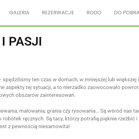
GALERIA
REZERWACJE
RODO
DO POBRA
I PASJI
– spędziliśmy ten czas w domach, w mniejszej lub większej i
wne aspekty tej sytuacji, a to nierzadko zaowocowało powr
 nowych obszarów zainteresowań.
ewania, malowania, grania czy rysowania… Są wśród nas tac
 robótek ręcznych. Są tacy, którzy potrafią pięknie rzeźbić i 
 jest z pewnością niesamowita!