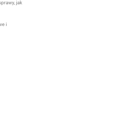
sprawy, jak
we i