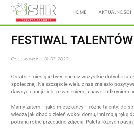
HOME
AKTUALNOŚCI
FESTIWAL TALENTÓW 
Opublikowano: 01-07-2020
Ostatnie miesiące były inne niż wszystkie dotychczas 
społecznej. Na szczęście wielu z nas znalazło pozyty
dawnych pasji i ich rozwinięciem, a nawet odkryciem
Mamy zatem – jako mieszkańcy – różne talenty: do śpi
wiedzą jak dbać o zieleń wokół domu,
inni mają rękę do
potrafią robić przecudne zdjęcia. Paleta różnych pasji