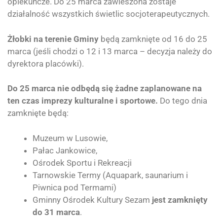
opiekuńcze. Do 25 marca zawieszona zostaje
działalność wszystkich świetlic socjoterapeutycznych.
Żłobki na terenie Gminy
będą zamknięte od 16 do 25
marca (jeśli chodzi o 12 i 13 marca – decyzja należy do
dyrektora placówki).
Do 25 marca nie odbędą się żadne zaplanowane na
ten czas imprezy kulturalne i sportowe.
Do tego dnia
zamknięte będą:
Muzeum w Lusowie,
Pałac Jankowice,
Ośrodek Sportu i Rekreacji
Tarnowskie Termy (Aquapark, saunarium i
Piwnica pod Termami)
Gminny Ośrodek Kultury Sezam
jest zamknięty
do 31 marca
.