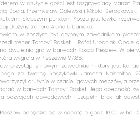
 liderem w drużynie gości jest rozgrywający Marcin Pł
ikołaj Spała, Przemysław Galewski i Mikołaj Serbakowski, 
m skutkiem. Słabszym punktem Kosza jest ławka rezerw
cji drużyny trenera Alana Urbaniaka.
, bowiem w zeszłym był czynnym zawodnikiem pleszew
zedł trener Tarnovii Basket – Rafał Urbaniak. Oboje 
pólna dwuletnia gra w barwach Kosza Pleszew. W pie
 która wygrała w Pleszewie 97:88.
zew przystąpi z nowym zawodnikiem, który jest Kanad
nego za twórcę koszykówki Jamesa Naismitha 27-
 towarzyszył drużynie w czasie ligowych meczów, a prz
 zagrać w barwach Tarnovii Basket. Jego obecność zw
na pozycjach obwodowych i uzupełni brak jak powst
leszew odbędzie się w sobotę o godz. 16.00 w hali 