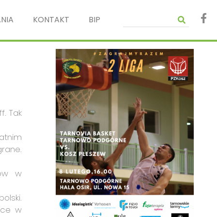
NIA
KONTAKT
BIP
f. Tak
atnim
grane.
nów w
olski.
sce w