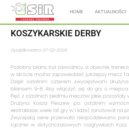
HOME
AKTUALNOŚCI
KOSZYKARSKIE DERBY
Opublikowano: 07-02-2020
Podobny bilans, byli zawodnicy, a obecnie trenerzy
w skrócie można zapowiedzieć jutrzejszy mecz Ta
Dzięki ostatnim czterem zwycięstwom druży
bilansem 9-8. Aby włączyć się do gry o miejsca
Pięć z ostatnich siedmiu meczów jakie pozostały w
Drużyna Kosza Pleszew po ostatnim wzmocn
ekstraklasie, wiele lat gry w I lidze) zanotował na
Zwycięską serie przerwała niespodziewana poraż
Łącznie w dotychczasowych rozgrywkach Kosz w