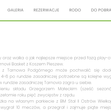
GALERIA
REZERWACJE
RODO
DO POBRA
 oraz walka o jak najlepsze miejsce przed fazą play-of
rnovii Basket z Koszem Pleszew.
na z Tarnowa Podgórnego może pochwalić się dod
 4-6 po rundzie zasadniczej potrzebne są kolejne wy
 rundzie zasadniczej Tarnovia zagra u siebie.
ieniu składu Grzegorzem Małeckim (sześć sezo
 przełomie roku pięć zwycięstw z rzędu.
ka na własnym parkiecie z BM Stal II Ostrów Wielkop
ygrał 10 meczów, a przegrał i zajmuje piąte miej