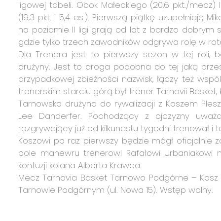
ligowej tabeli. Obok Małeckiego (20,6 pkt./mecz)
(19,3 pkt. i 5,4 as.). Pierwszą piątkę uzupełniają M
na poziomie II ligi grają od lat z bardzo dobry
gdzie tylko trzech zawodników odgrywa rolę w rota
Dla Trenera jest to pierwszy sezon w tej roli
drużyny. Jest to droga podobna do tej jaką przes
przypadkowej zbieżności nazwisk, łączy też ws
trenerskim starciu górą był trener Tarnovii Basket,
Tarnowska drużyna do rywalizacji z Koszem Ples
Lee Danderfer. Pochodzący z ojczyzny uważa
rozgrywający już od kilkunastu tygodni trenował i
Koszowi po raz pierwszy będzie mógł oficjalnie
pole manewru trenerowi Rafałowi Urbaniakowi 
kontuzji kolana Alberta Krawca.
Mecz Tarnovia Basket Tarnowo Podgórne – Kosz P
Tarnowie Podgórnym (ul. Nowa 15). Wstęp wolny.