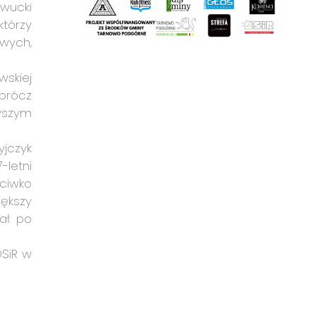
awucki
którzy
owych,
skiej
oprócz
rwszym
yjczyk
letni
eciwko
iększy
ał po
OSiR w