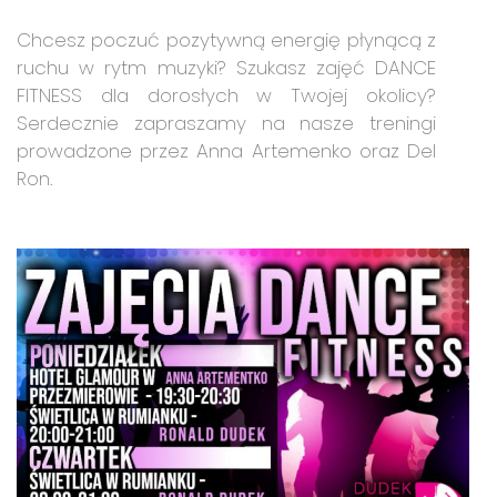
Chcesz poczuć pozytywną energię płynącą z
ruchu w rytm muzyki? Szukasz zajęć DANCE
FITNESS dla dorosłych w Twojej okolicy?
Serdecznie zapraszamy na nasze treningi
prowadzone przez Anna Artemenko oraz Del
Ron.